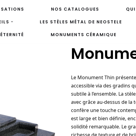
ISATIONS
NOS CATALOGUES
QUI
ILS
LES STÈLES MÉTAL DE NEOSTELE
ÉTERNITÉ
MONUMENTS CÉRAMIQUE
Monumen
Le Monument Thin présente
accessible via des gradins 
subtile à l’ensemble. La stè
avec grâce au-dessus de la 
confère une touche contemp
est large et bien définie, e
solidité remarquable. Le gra
richesse de texture et de br