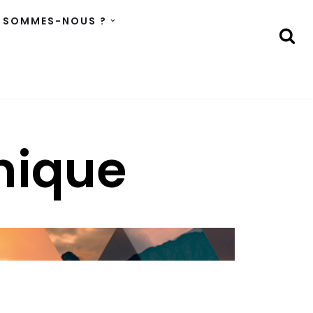
 SOMMES-NOUS ?
mique